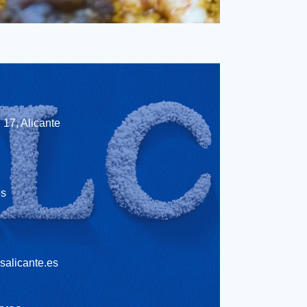
17, Alicante
es
salicante.es