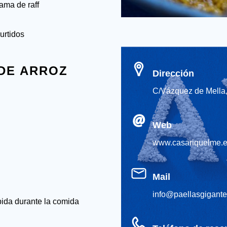
ama de raff
urtidos
 DE ARROZ
Dirección
C/Vázquez de Mella, 
Web
www.casariquelme.
Mail
info@paellasgigante
bida durante la comida